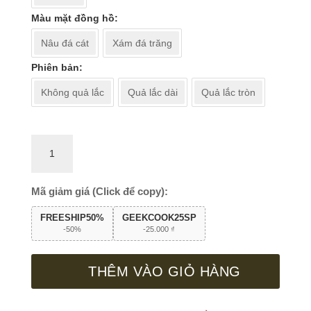
Màu mặt đồng hồ
Nâu đá cát
Xám đá trăng
Phiên bản
Không quả lắc
Quả lắc dài
Quả lắc tròn
Đồng
hồ
treo
tường
Mã giảm giá (Click để copy):
GC92
FREESHIP50%
GEEKCOOK25SP
số
-50%
-
25.000
₫
lượng
THÊM VÀO GIỎ HÀNG