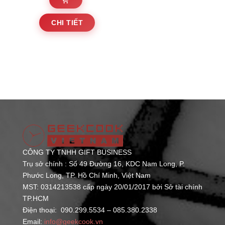
từ
phẩm
phẩm
Sản
1.080.000 ₫
CHI TIẾT
phẩm
đến
này
1.200.000 ₫
có
nhiều
biến
thể.
Các
tùy
chọn
có
CÔNG TY TNHH GIFT BUSINESS
thể
Trụ sở chính : Số 49 Đường 16, KDC Nam Long, P.
được
Phước Long,
TP. Hồ Chí Minh, Việt Nam
chọn
MST: 0314213538 cấp ngày 20/01/2017 bởi Sở tài chính
trên
TP.HCM
Điện thoại: 090.299.5534 – 085.380.2338
trang
Email:
info@geekcook.vn
sản