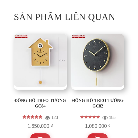
SẢN PHẨM LIÊN QUAN
ĐỒNG HỒ TREO TƯỜNG
ĐỒNG HỒ TREO TƯỜNG
GC84
GC82
123
185
Được xếp
Được xếp
Khoảng
1.650.000
₫
1.080.000
₫
hạng
hạng
5.00
5.00
giá:
5 sao
5 sao