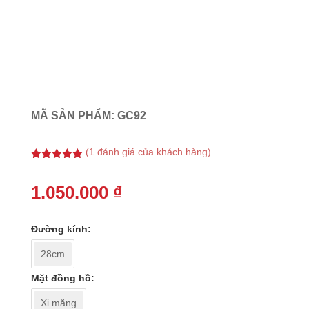
MÃ SẢN PHẨM:
GC92
(
1
đánh giá của khách hàng)
5.00
trên 5
dựa trên
đánh giá
1.050.000
₫
Đường kính
28cm
Mặt đồng hồ
Xi măng