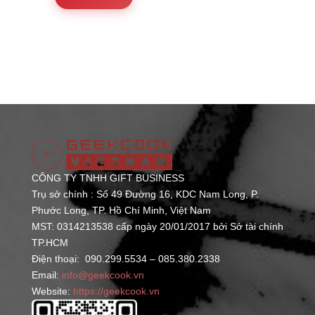
phẩm
đến
này
1.200.000 ₫
có
nhiều
biến
thể.
Các
tùy
chọn
có
CÔNG TY TNHH GIFT BUSINESS
thể
Trụ sở chính : Số 49 Đường 16, KDC Nam Long, P.
được
Phước Long,
TP. Hồ Chí Minh, Việt Nam
chọn
MST: 0314213538 cấp ngày 20/01/2017 bởi Sở tài chính
trên
TP.HCM
Điện thoại: 090.299.5534 – 085.380.2338
trang
Email:
info@geekcook.vn
sản
Website:
https://geekcook.vn
phẩm