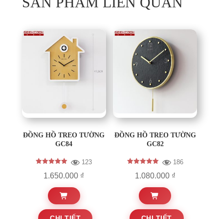
SẢN PHẨM LIÊN QUAN
ĐỒNG HỒ TREO TƯỜNG
ĐỒNG HỒ TREO TƯỜNG
GC84
GC82
123
186
Được xếp
Được xếp
Khoảng
1.650.000
₫
1.080.000
₫
hạng
hạng
5.00
5.00
giá:
5 sao
5 sao
từ
Sản
Sản
1.080.000 ₫
CHI TIẾT
CHI TIẾT