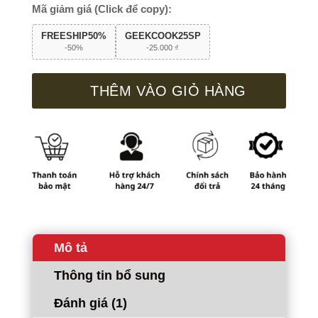
tường
Mã giảm giá (Click để copy):
GC82
FREESHIP50%
GEEKCOOK25SP
số
-50%
-
25.000
₫
lượng
THÊM VÀO GIỎ HÀNG
Mô tả
Thông tin bổ sung
Đánh giá (1)