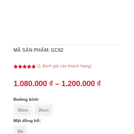
MÃ SẢN PHẨM:
GC82
(
1
đánh giá của khách hàng)
5.00
trên 5
dựa trên
Khoảng
đánh giá
1.080.000
₫
–
1.200.000
₫
giá:
từ
Đường kính
1.080.000
đến
30cm
35cm
1.200.000
Mặt đồng hồ
Đá