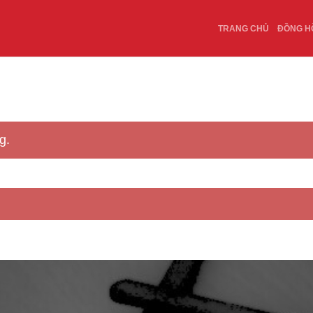
TRANG CHỦ
ĐỒNG H
g.