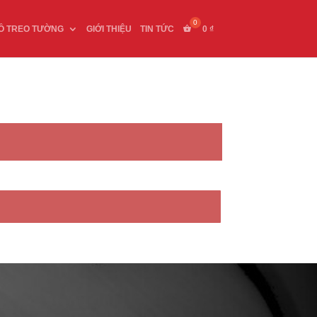
Ồ TREO TƯỜNG
GIỚI THIỆU
TIN TỨC
0
₫