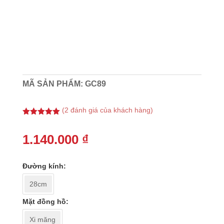
MÃ SẢN PHẨM:
GC89
(
2
đánh giá của khách hàng)
5.00
trên 5
dựa trên
đánh giá
1.140.000
₫
Đường kính
28cm
Mặt đồng hồ
Xi măng