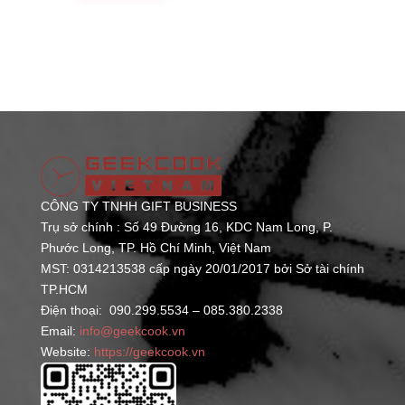
này
1.200.000 ₫
có
nhiều
biến
thể.
Các
tùy
chọn
có
CÔNG TY TNHH GIFT BUSINESS
thể
Trụ sở chính : Số 49 Đường 16, KDC Nam Long, P.
được
Phước Long,
TP. Hồ Chí Minh, Việt Nam
chọn
MST: 0314213538 cấp ngày 20/01/2017 bởi Sở tài chính
trên
TP.HCM
Điện thoại: 090.299.5534 – 085.380.2338
trang
Email:
info@geekcook.vn
sản
Website:
https://geekcook.vn
phẩm