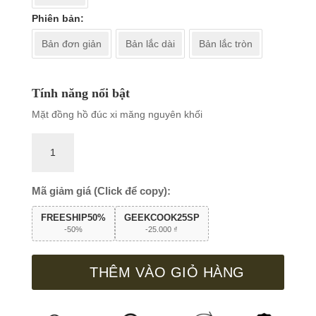
Phiên bản
Bản đơn giản
Bản lắc dài
Bản lắc tròn
Tính năng nổi bật
Mặt đồng hồ đúc xi măng nguyên khối
Đồng
hồ
treo
tường
Mã giảm giá (Click để copy):
GC89
FREESHIP50%
GEEKCOOK25SP
số
-50%
-
25.000
₫
lượng
THÊM VÀO GIỎ HÀNG