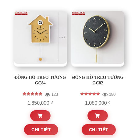
ĐỒNG HỒ TREO TƯỜNG
ĐỒNG HỒ TREO TƯỜNG
GC84
GC82
123
190
Được xếp
Được xếp
Khoảng
1.650.000
₫
1.080.000
₫
hạng
hạng
5.00
5.00
giá:
5 sao
5 sao
từ
Sản
Sản
1.080.000 ₫
CHI TIẾT
CHI TIẾT
phẩm
phẩm
đến